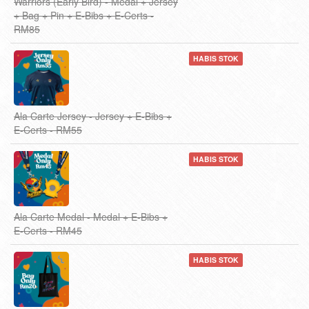
Warriors (Early Bird) - Medal + Jersey
+ Bag + Pin + E-Bibs + E-Certs -
RM85
HABIS STOK
Ala Carte Jersey - Jersey + E-Bibs +
E-Certs - RM55
HABIS STOK
Ala Carte Medal - Medal + E-Bibs +
E-Certs - RM45
HABIS STOK