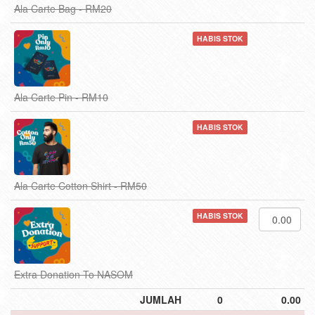
Ala Carte Bag - RM20
HABIS STOK
Ala Carte Pin - RM10
HABIS STOK
Ala Carte Cotton Shirt - RM50
HABIS STOK
Extra Donation To NASOM
JUMLAH
0
0.00